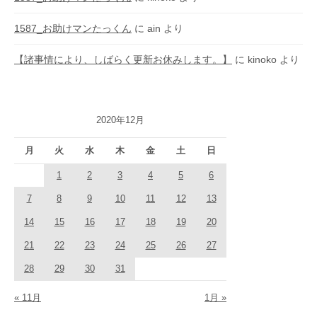
1587_お助けマンたっくん
に
ain
より
【諸事情により、しばらく更新お休みします。】
に
kinoko
より
2020年12月
月
火
水
木
金
土
日
1
2
3
4
5
6
7
8
9
10
11
12
13
14
15
16
17
18
19
20
21
22
23
24
25
26
27
28
29
30
31
« 11月
1月 »