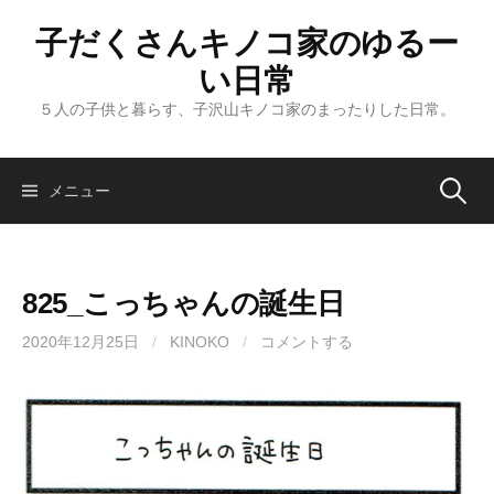
コ
子だくさんキノコ家のゆるー
ン
テ
い日常
ン
５人の子供と暮らす、子沢山キノコ家のまったりした日常。
ツ
へ
ス
メニュー
検
キ
ッ
索
プ
825_こっちゃんの誕生日
:
2020年12月25日
/
KINOKO
/
コメントする