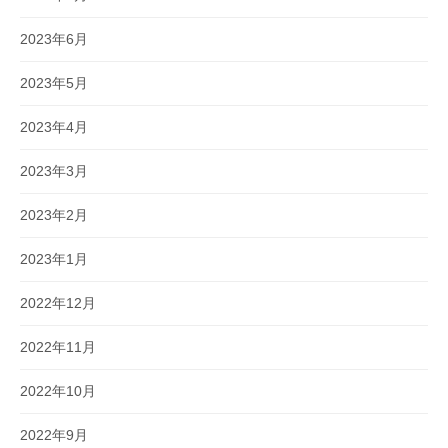
2023年6月
2023年5月
2023年4月
2023年3月
2023年2月
2023年1月
2022年12月
2022年11月
2022年10月
2022年9月