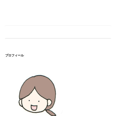
プロフィール