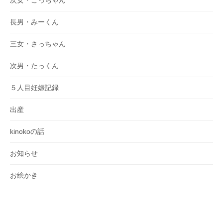
長男・みーくん
三女・さっちゃん
次男・たっくん
５人目妊娠記録
出産
kinokoの話
お知らせ
お絵かき