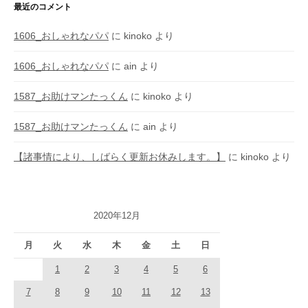
最近のコメント
1606_おしゃれなパパ
に
kinoko
より
1606_おしゃれなパパ
に
ain
より
1587_お助けマンたっくん
に
kinoko
より
1587_お助けマンたっくん
に
ain
より
【諸事情により、しばらく更新お休みします。】
に
kinoko
より
2020年12月
月
火
水
木
金
土
日
1
2
3
4
5
6
7
8
9
10
11
12
13