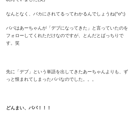
なんとなく、バカにされてるってわかるんでしょうね(^o^;)
パパはあーちゃんが「デブになってきた」と言っていたのを
フォローしてくれただけなのですが、とんだとばっちりで
す。笑
先に「デブ」という単語を出してきたあーちゃんよりも、ず
っと恨まれてしまったパパなのでした。。。
どんまい、パパ！！！