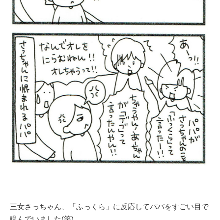
三女さっちゃん、「ふっくら」に反応してパパをすごい目で
睨んでいました(笑)