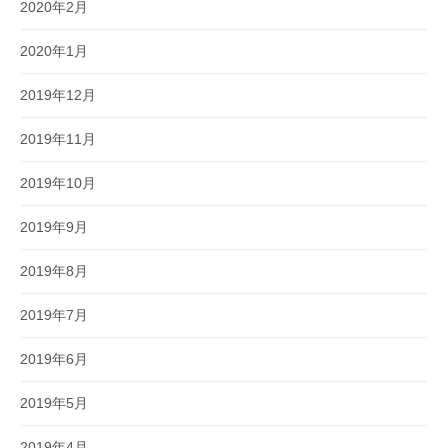
2020年2月
2020年1月
2019年12月
2019年11月
2019年10月
2019年9月
2019年8月
2019年7月
2019年6月
2019年5月
2019年4月