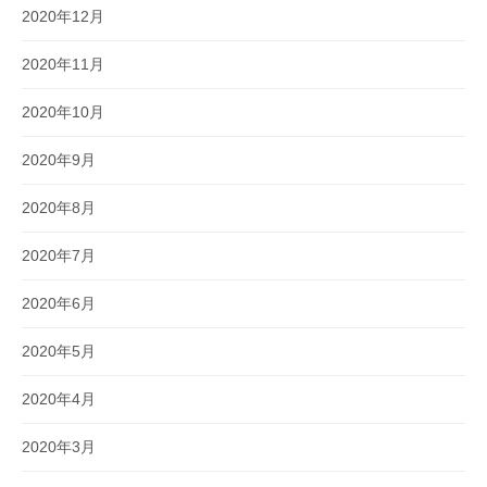
2020年12月
2020年11月
2020年10月
2020年9月
2020年8月
2020年7月
2020年6月
2020年5月
2020年4月
2020年3月