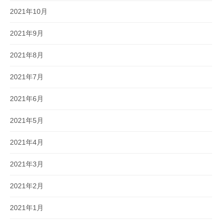
2021年10月
2021年9月
2021年8月
2021年7月
2021年6月
2021年5月
2021年4月
2021年3月
2021年2月
2021年1月