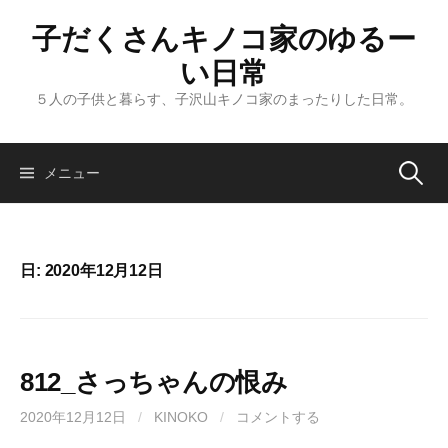
コ
子だくさんキノコ家のゆるー
ン
テ
い日常
ン
５人の子供と暮らす、子沢山キノコ家のまったりした日常。
ツ
へ
ス
メニュー
検
キ
ッ
索
プ
日: 2020年12月12日
:
812_さっちゃんの恨み
2020年12月12日
/
KINOKO
/
コメントする