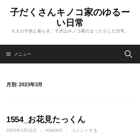
コ
子だくさんキノコ家のゆるー
ン
テ
い日常
ン
５人の子供と暮らす、子沢山キノコ家のまったりした日常。
ツ
へ
ス
メニュー
検
キ
ッ
索
プ
月別: 2023年3月
:
1554_お花見たっくん
2023年3月31日
/
KINOKO
/
コメントする