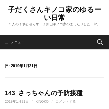
コ
子だくさんキノコ家のゆるー
ン
テ
い日常
ン
５人の子供と暮らす、子沢山キノコ家のまったりした日常。
ツ
へ
ス
メニュー
検
キ
ッ
索
プ
日: 2019年1月31日
:
143_さっちゃんの予防接種
2019年1月31日
/
KINOKO
/
コメントする