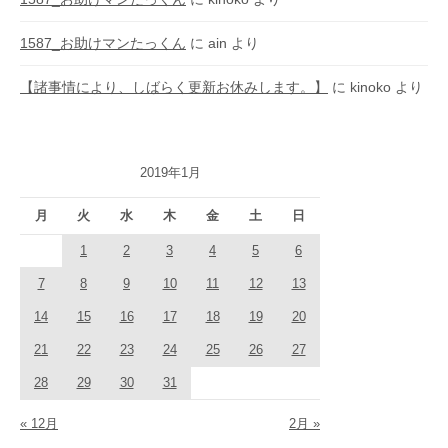
1587_お助けマンたっくん
に
ain
より
【諸事情により、しばらく更新お休みします。】
に
kinoko
より
2019年1月
月
火
水
木
金
土
日
1
2
3
4
5
6
7
8
9
10
11
12
13
14
15
16
17
18
19
20
21
22
23
24
25
26
27
28
29
30
31
« 12月
2月 »