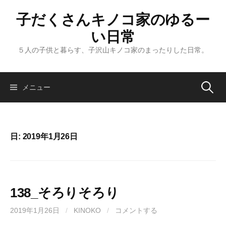
コ
子だくさんキノコ家のゆるー
ン
テ
い日常
ン
５人の子供と暮らす、子沢山キノコ家のまったりした日常。
ツ
へ
ス
メニュー
検
キ
ッ
索
プ
日: 2019年1月26日
:
138_そろりそろり
2019年1月26日
/
KINOKO
/
コメントする