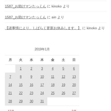
1587_お助けマンたっくん
に
kinoko
より
1587_お助けマンたっくん
に
ain
より
【諸事情により、しばらく更新お休みします。】
に
kinoko
より
2019年1月
月
火
水
木
金
土
日
1
2
3
4
5
6
7
8
9
10
11
12
13
14
15
16
17
18
19
20
21
22
23
24
25
26
27
28
29
30
31