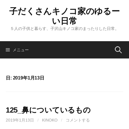
コ
子だくさんキノコ家のゆるー
ン
テ
い日常
ン
５人の子供と暮らす、子沢山キノコ家のまったりした日常。
ツ
へ
ス
メニュー
検
キ
ッ
索
プ
日: 2019年1月13日
:
125_鼻についているもの
2019年1月13日
/
KINOKO
/
コメントする