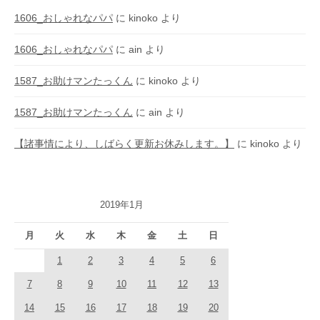
1606_おしゃれなパパ
に
kinoko
より
1606_おしゃれなパパ
に
ain
より
1587_お助けマンたっくん
に
kinoko
より
1587_お助けマンたっくん
に
ain
より
【諸事情により、しばらく更新お休みします。】
に
kinoko
より
2019年1月
月
火
水
木
金
土
日
1
2
3
4
5
6
7
8
9
10
11
12
13
14
15
16
17
18
19
20