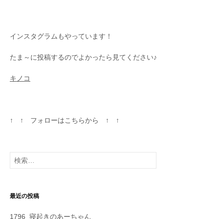
インスタグラムもやっています！
たま～に投稿するのでよかったら見てください♪
キノコ
↑ ↑ フォローはこちらから ↑ ↑
検
索
:
最近の投稿
1796_寝起きのあーちゃん