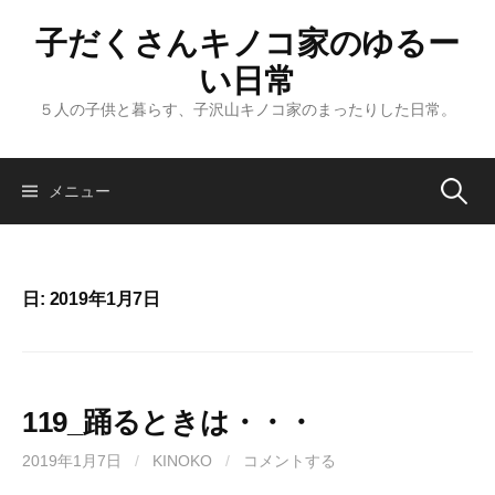
コ
子だくさんキノコ家のゆるー
ン
テ
い日常
ン
５人の子供と暮らす、子沢山キノコ家のまったりした日常。
ツ
へ
ス
メニュー
検
キ
ッ
索
プ
日: 2019年1月7日
:
119_踊るときは・・・
2019年1月7日
/
KINOKO
/
コメントする