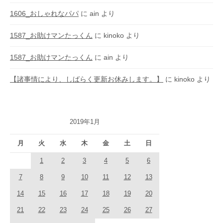
1606_おしゃれなパパ
に
ain
より
1587_お助けマンたっくん
に
kinoko
より
1587_お助けマンたっくん
に
ain
より
【諸事情により、しばらく更新お休みします。】
に
kinoko
より
2019年1月
月
火
水
木
金
土
日
1
2
3
4
5
6
7
8
9
10
11
12
13
14
15
16
17
18
19
20
21
22
23
24
25
26
27