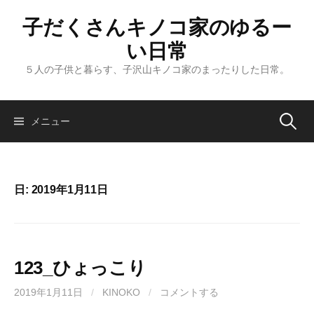
コ
子だくさんキノコ家のゆるー
ン
テ
い日常
ン
５人の子供と暮らす、子沢山キノコ家のまったりした日常。
ツ
へ
ス
メニュー
検
キ
ッ
索
プ
日: 2019年1月11日
:
123_ひょっこり
2019年1月11日
/
KINOKO
/
コメントする