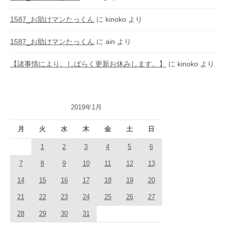
1587_お助けマンたっくん
に
kinoko
より
1587_お助けマンたっくん
に
ain
より
【諸事情により、しばらく更新お休みします。】
に
kinoko
より
2019年1月
月
火
水
木
金
土
日
1
2
3
4
5
6
7
8
9
10
11
12
13
14
15
16
17
18
19
20
21
22
23
24
25
26
27
28
29
30
31