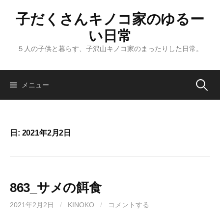
コ
子だくさんキノコ家のゆるー
ン
テ
い日常
ン
５人の子供と暮らす、子沢山キノコ家のまったりした日常。
ツ
へ
ス
メニュー
検
キ
ッ
索
プ
日: 2021年2月2日
:
863_サメの餌食
2021年2月2日
/
KINOKO
/
コメントする