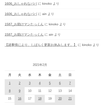
1606_おしゃれなパパ
に
kinoko
より
1606_おしゃれなパパ
に
ain
より
1587_お助けマンたっくん
に
kinoko
より
1587_お助けマンたっくん
に
ain
より
【諸事情により、しばらく更新お休みします。】
に
kinoko
より
2021年2月
月
火
水
木
金
土
日
1
2
3
4
5
6
7
8
9
10
11
12
13
14
15
16
17
18
19
20
21