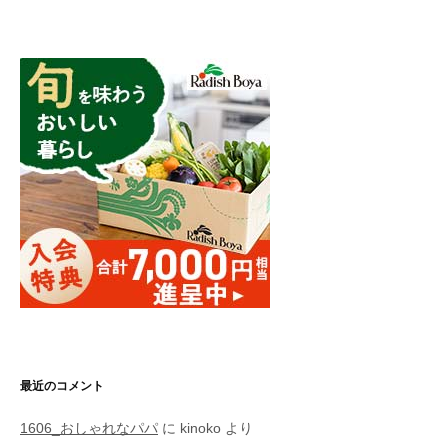
最近のコメント
1606_おしゃれなパパ
に
kinoko
より