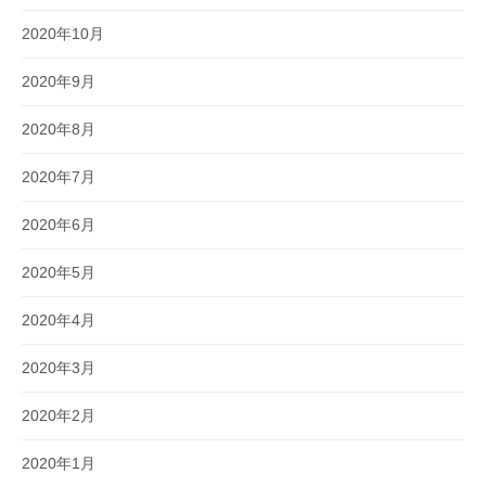
2020年10月
2020年9月
2020年8月
2020年7月
2020年6月
2020年5月
2020年4月
2020年3月
2020年2月
2020年1月