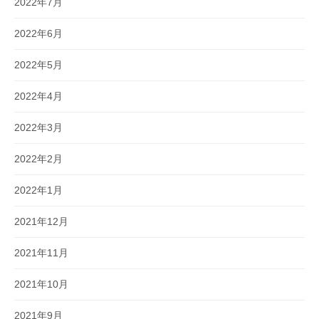
2022年7月
2022年6月
2022年5月
2022年4月
2022年3月
2022年2月
2022年1月
2021年12月
2021年11月
2021年10月
2021年9月