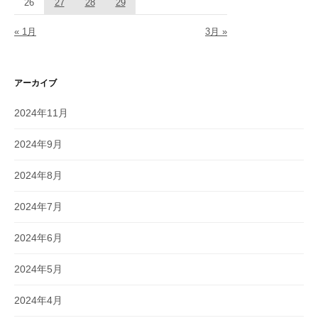
26
27
28
29
« 1月
3月 »
アーカイブ
2024年11月
2024年9月
2024年8月
2024年7月
2024年6月
2024年5月
2024年4月