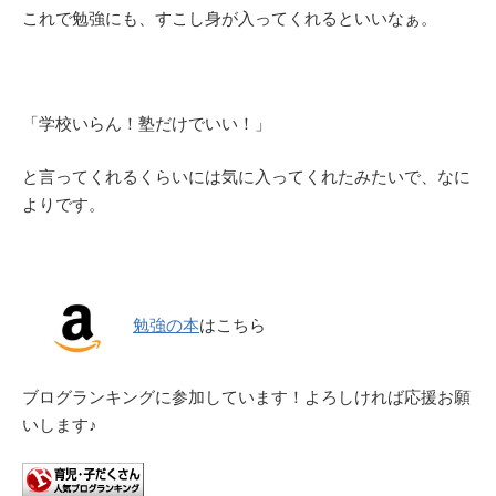
これで勉強にも、すこし身が入ってくれるといいなぁ。
「学校いらん！塾だけでいい！」
と言ってくれるくらいには気に入ってくれたみたいで、なに
よりです。
勉強の本
はこちら
ブログランキングに参加しています！よろしければ応援お願
いします♪