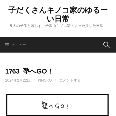
コ
子だくさんキノコ家のゆるー
ン
テ
い日常
ン
５人の子供と暮らす、子沢山キノコ家のまったりした日常。
ツ
へ
ス
メニュー
検
キ
ッ
索
プ
1763_塾へGO！
:
2024年2月22日
/
KINOKO
/
コメントする