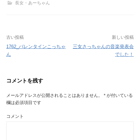
長女・あーちゃん
古い投稿
新しい投稿
1762_バレンタインこっちゃ
三女さっちゃんの音楽発表会
投
ん
でした！
稿
ナ
コメントを残す
ビ
メールアドレスが公開されることはありません。
*
が付いている
ゲ
欄は必須項目です
ー
コメント
シ
ョ