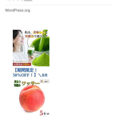
WordPress.org