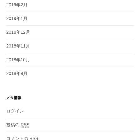
2019年2月
2019年1月
2018年12月
2018年11月
2018年10月
2018年9月
メタ情報
ログイン
投稿の
RSS
コメントの
RSS